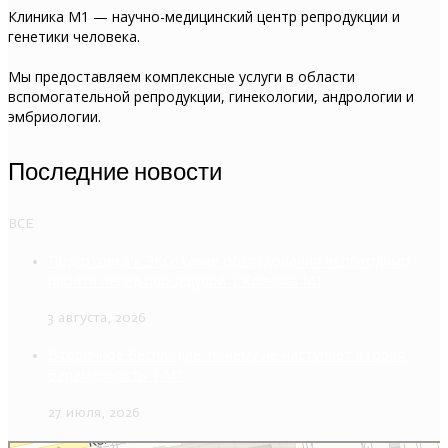
Клиника М1 — научно-медицинский центр репродукции и
генетики человека.
Мы предоставляем комплексные услуги в области
вспомогательной репродукции, гинекологии, андрологии и
эмбриологии.
Последние новости
ВСЕ
Подготовка к ЭКО: какие обследования необходимо
пройти перед процедурой | Клиника M1
3 августа, 2026
Вторичное бесплодие: почему не наступает вторая
беременность | M1
27 июля, 2026
Эко M1