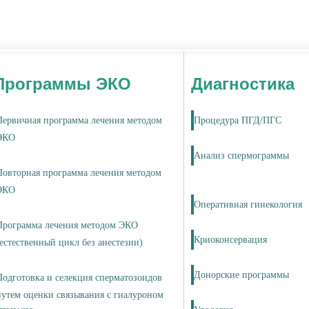
Программы ЭКО
Диагностика
Первичная программа лечения методом
Процедура ПГД/ПГС
ЭКО
Анализ спермограммы
Повторная программа лечения методом
ЭКО
Оперативная гинекология
Программа лечения методом ЭКО
Криоконсервация
(естественный цикл без анестезии)
Донорские программы
Подготовка и селекция сперматозоидов
путем оценки связывания с гиалуроном