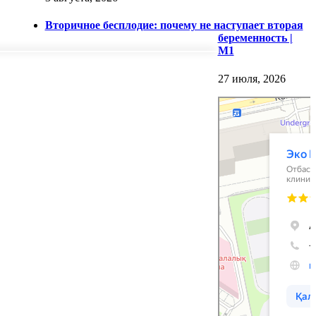
Вторичное бесплодие: почему не наступает вторая
беременность |
M1
27 июля, 2026
Эко M1
Центр планирования
Медцентр, клиника в
семьи в Астане
Астане