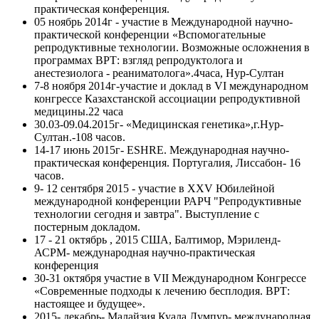
практическая конференция.
05 ноябрь 2014г - участие в Международной научно-
практической конференции «Вспомогательные
репродуктивные технологии. Возможные осложнения в
программах ВРТ: взгляд репродуктолога и
анестезиолога - реаниматолога».4часа, Нур-Султан
7-8 ноября 2014г-участие и доклад в VI международном
конгрессе Казахстанской ассоциации репродуктивной
медицины.22 часа
30.03-09.04.2015г- «Медицинская генетика»,г.Нур-
Султан.-108 часов.
14-17 июнь 2015г- ESHRE. Международная научно-
практическая конференция. Португалия, Лиссабон- 16
часов.
9- 12 сентября 2015 - участие в XXV Юбилейной
международной конференции РАРЧ "Репродуктивные
технологии сегодня и завтра". Выступление с
постерным докладом.
17 - 21 октябрь , 2015 США, Балтимор, Мэриленд-
АСРМ- международная научно-практическая
конференция
30-31 октября участие в VII Международном Конгрессе
«Современные подходы к лечению бесплодия. ВРТ:
настоящее и будущее».
2015- декабрь- Малайзия,Куала Лумпур- международная