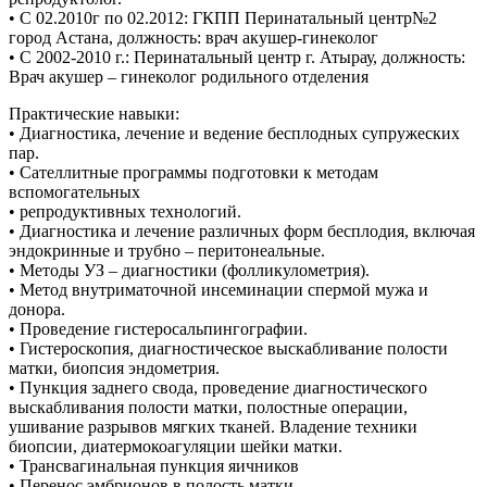
• С 02.2010г по 02.2012: ГКПП Перинатальный центр№2
город Астана, должность: врач акушер-гинеколог
• С 2002-2010 г.: Перинатальный центр г. Атырау, должность:
Врач акушер – гинеколог родильного отделения
Практические навыки:
• Диагностика, лечение и ведение бесплодных супружеских
пар.
• Сателлитные программы подготовки к методам
вспомогательных
• репродуктивных технологий.
• Диагностика и лечение различных форм бесплодия, включая
эндокринные и трубно – перитонеальные.
• Методы УЗ – диагностики (фолликулометрия).
• Метод внутриматочной инсеминации спермой мужа и
донора.
• Проведение гистеросальпингографии.
• Гистероскопия, диагностическое выскабливание полости
матки, биопсия эндометрия.
• Пункция заднего свода, проведение диагностического
выскабливания полости матки, полостные операции,
ушивание разрывов мягких тканей. Владение техники
биопсии, диатермокоагуляции шейки матки.
• Трансвагинальная пункция яичников
• Перенос эмбрионов в полость матки