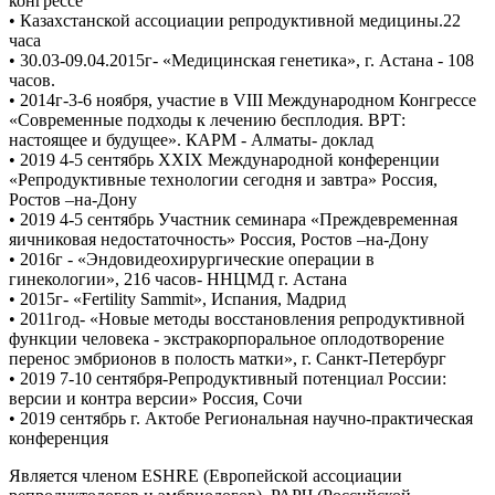
конгрессе
• Казахстанской ассоциации репродуктивной медицины.22
часа
• 30.03-09.04.2015г- «Медицинская генетика», г. Астана - 108
часов.
• 2014г-3-6 ноября, участие в VIII Международном Конгрессе
«Современные подходы к лечению бесплодия. ВРТ:
настоящее и будущее». КАРМ - Алматы- доклад
• 2019 4-5 сентябрь XXIX Международной конференции
«Репродуктивные технологии сегодня и завтра» Россия,
Ростов –на-Дону
• 2019 4-5 сентябрь Участник семинара «Преждевременная
яичниковая недостаточность» Россия, Ростов –на-Дону
• 2016г - «Эндовидеохирургические операции в
гинекологии», 216 часов- ННЦМД г. Астана
• 2015г- «Fertility Sammit», Испания, Мадрид
• 2011год- «Новые методы восстановления репродуктивной
функции человека - экстракорпоральное оплодотворение
перенос эмбрионов в полость матки», г. Санкт-Петербург
• 2019 7-10 сентября-Репродуктивный потенциал России:
версии и контра версии» Россия, Сочи
• 2019 сентябрь г. Актобе Региональная научно-практическая
конференция
Является членом ESHRE (Европейской ассоциации