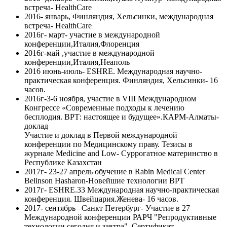
встреча- HealthCare
2016- январь, Финляндия, Хельсинки, международная
встреча- HealthCare
2016г- март- участие в международной
конференции,Италия,Флоренция
2016г-май ,участие в международной
конференции,Италия,Неаполь
2016 июнь-июль- ESHRE. Международная научно-
практическая конференция. Финляндия, Хельсинки- 16
часов.
2016г-3-6 ноября, участие в VIII Международном
Конгрессе «Современные подходы к лечению
бесплодия. ВРТ: настоящее и будущее».КАРМ-Алматы-
доклад
Участие и доклад в Первой международной
конференции по Медицинскому праву. Тезисы в
журнале Medicine and Low- Суррогатное материнство в
Республике Казахстан
2017г- 23-27 апрель обучение в Rabin Medical Center
Belinson Hasharon-Новейшие технологии ВРТ
2017г- ESHRE.33 Международная научно-практическая
конференция. Швейцария.Женева- 16 часов.
2017- сентябрь –Санкт Петербург- Участие в 27
Международной конференции РАРЧ "Репродуктивные
технологии сегодня и завтра". Сертификат