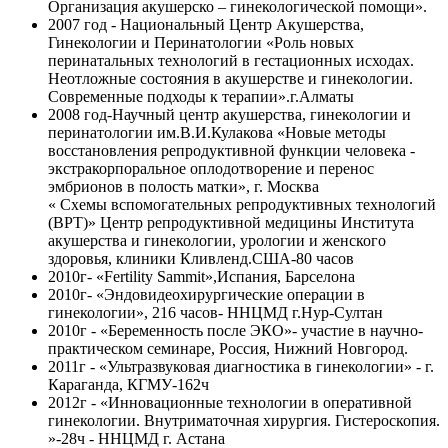
Организация акушерско – гинекологической помощи».
2007 год - Национальный Центр Акушерства,
Гинекологии и Перинатологии «Роль новых
перинатальных технологий в гестационных исходах.
Неотложные состояния в акушерстве и гинекологии.
Современные подходы к терапии».г.Алматы
2008 год-Научный центр акушерства, гинекологии и
перинатологии им.В.И.Кулакова «Новые методы
восстановления репродуктивной функции человека -
экстракорпоральное оплодотворение и перенос
эмбрионов в полость матки», г. Москва
« Cхемы вспомогательных репродуктивных технологий
(ВРТ)» Центр репродуктивной медицины Института
акушерства и гинекологии, урологии и женского
здоровья, клиники Кливленд.США-80 часов
2010г- «Fertility Sammit»,Испания, Барселона
2010г- «Эндовидеохирургические операции в
гинекологии», 216 часов- ННЦМД г.Нур-Султан
2010г - «Беременность после ЭКО»- участие в научно-
практическом семинаре, Россия, Нижний Новгород.
2011г - «Ультразвуковая диагностика в гинекологии» - г.
Караганда, КГМУ-162ч
2012г - «Инновационные технологии в оперативной
гинекологии. Внутриматочная хирургия. Гистероскопия.
»-28ч - ННЦМД г. Астана