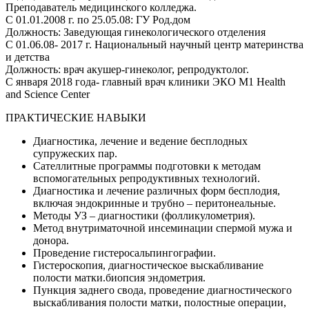
Преподаватель медицинского колледжа.
С 01.01.2008 г. по 25.05.08: ГУ Род.дом
Должность: Заведующая гинекологического отделения
С 01.06.08- 2017 г. Национальный научный центр материнства
и детства
Должность: врач акушер-гинеколог, репродуктолог.
С января 2018 года- главный врач клиники ЭКО М1 Health
and Science Center
ПРАКТИЧЕСКИЕ НАВЫКИ
Диагностика, лечение и ведение бесплодных
супружеских пар.
Сателлитные программы подготовки к методам
вспомогательных репродуктивных технологий.
Диагностика и лечение различных форм бесплодия,
включая эндокринные и трубно – перитонеальные.
Методы УЗ – диагностики (фолликулометрия).
Метод внутриматочной инсеминации спермой мужа и
донора.
Проведение гистеросальпингографии.
Гистероскопия, диагностическое выскабливание
полости матки.биопсия эндометрия.
Пункция заднего свода, проведение диагностического
выскабливания полости матки, полостные операции,