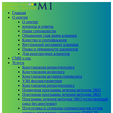
Главная
О центре
О центре
вопросы и ответы
Наши специалисты
Обращение глав врача клиники
Качество и сертификация
Внутренний регламент клиники
Права и обязанности пациентов
Для иногородних клиентов
СМИ о нас
Услуги
Консультация репродуктолога
Консультация андролога
Консультация акушера-гинеколога
УЗИ фолликулометрия
Консультация репродуктолога
Первичная программа лечения методом ЭКО
Повторная программа лечения методом ЭКО
Программа лечения методом ЭКО (естественный
цикл без анестезии)
Подготовка и селекция сперматозоидов путем
оценки связывания с гиалуроном (ПИКСИ)