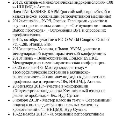
2012г, октябрь-«Гинекологическая эндокринология»-108
ч- ННЦМД г. Астана
Член РАРЧ,ESHRE,КАРМ (российской, европейской и
казахстанской ассоциации репродуктивной медицины)
2012г-сентябрь, РАРЧ, Россия, Геленджик - участие в
научно-практическом семинаре «Стимуляция яичников.
Выбор протокола», «Осложнения ВРТ и способы их
профилактики»
2012г, октябрь- участие в FIGO World Congress October
7th -12th, Италия, Рим.
2013г апрель- Украина, г.Львов. УАРМ, участие в
международной научно-практической конференции.
2013г июнь – Великобритания, Лондон.ESHRE.
Международная научно-практическая конференция.
23-25 июль 2013г-Мастер класс на тему: «
Тромбофилические состояния в акушерско-
гинекологической клинике: подходы к диагностике,
профилактике и терапии». 18ч, ННЦМД, Астана.
20 сентября 2013г- участие в конференции
«Эндометриоз- загадка века.Комплексный взгляд на
решение проблемы»- 6ч., Нур-Султан
5 ноября 2013г - Мастер класс на тему: « Современный
подход к оценке дисфункциональных маточных
кровотечений».4ч, ННЦМД, Нур-Султан.
18-22 ноября 2013г - «Сохранение репродуктивной