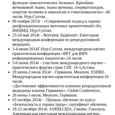
функции онкологических больных. Криобанк
яичниковой ткани, ткани яичника, сперматозоидов,
ооцитов человека в онкологии и гематоонкологии»- 40
часов, Нур-Султан.
06 ноября 2013г - «Современный подход к оценке
дисфункциональных маточных кровотечений»,8ч,
ННЦМД, Нур-Султан.
23-24 мая 2014г - Венгрия, Будапешт- Ежегодная
международная конференция по репродуктивной
медицине.
3-4 июня 2014Г-Нур-Султан, международная научно
практическая конференция «ВРТ для ВИЧ
инфицированных пациентов»,16 часов
5-6 июня 2014г - участник международного научно –
практического форума стран СНГ. 16 ч,Астана
29 июня-2 июля 2014г - Германия, Мюнхен, ESHRE.
Международная научно-практическая конференция-16
часов.
«Достижение эффективности клиники репродуктивной
медицины клиник Германии»- Сlobal Conferences,
26 июнь-3 июля, Мюнхен, Германия.
03 октябрь 2014г – Прошла, обучение по курсу:
«Безопасность и охрана труда», сертификат обучения.
18-22 октября 2014г, ASRM,США, Гавайи, Гонолулу,
Американская ежегодная международная научно-