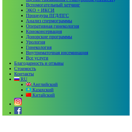
Вспомогательный хетчинг
ЭКО + ИКСИ
Процедура ПГД/ПГС
Анализ спермограммы
Оперативная гинекология
Криоконсервация
Донорские программы
Урология
Гинекология
Внутриматочная инсеминация
Все услуги
Благодарность и отзывы
Стоимость
Контакты
RU
Английский
Казахский
Китайский