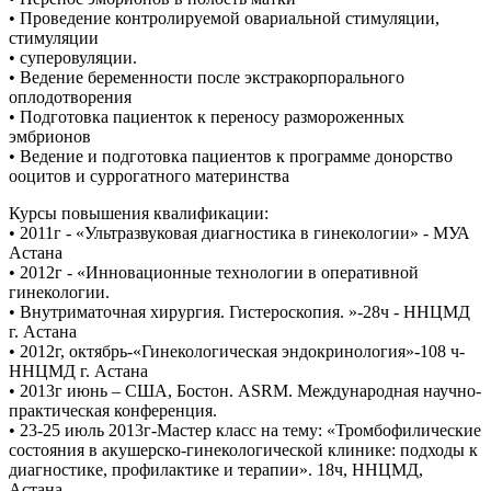
• Проведение контролируемой овариальной стимуляции,
стимуляции
• суперовуляции.
• Ведение беременности после экстракорпорального
оплодотворения
• Подготовка пациенток к переносу размороженных
эмбрионов
• Ведение и подготовка пациентов к программе донорство
ооцитов и суррогатного материнства
Курсы повышения квалификации:
• 2011г - «Ультразвуковая диагностика в гинекологии» - МУА
Астана
• 2012г - «Инновационные технологии в оперативной
гинекологии.
• Внутриматочная хирургия. Гистероскопия. »-28ч - ННЦМД
г. Астана
• 2012г, октябрь-«Гинекологическая эндокринология»-108 ч-
ННЦМД г. Астана
• 2013г июнь – США, Бостон. АSRM. Международная научно-
практическая конференция.
• 23-25 июль 2013г-Мастер класс на тему: «Тромбофилические
состояния в акушерско-гинекологической клинике: подходы к
диагностике, профилактике и терапии». 18ч, ННЦМД,
Астана.