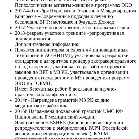
Психологические аспекты женщин в программах ЭКО
2017-4-9 ноября Нур-Султан. Участие в Международном
Конгрессе «Современные подходы к лечению
бесплодия. ВРТ: настоящее и будущее. Доклад
2017-Участие в бизнес тренинге-Госпитальный сервис
2018-февраль участие в тренинге –репродуктивная
эндокринология.
Дополнительная информация:
Является инициатором внедрения 4 инновационных
технологий в АО ННЦМД, участвовала в разработке
стандартов и алгоритмов процедур экстракорпорального
оплодотворения, участвовала в разработке проектов
законов по ВРТ в МЗ РК, участвовала в организации
проведения государством и МЗ проведения программ
ЭКО по ГОБМП.
Имеет 6 печатных работ, 8 докладов на научно-
практических конференциях.
2014г - Награждена грамотой МЗ РК ко дню
медицинского работника.
2016г-Награждена похвальной грамотой UMC КФ
Национальный медицинский холдинг
Являтся членом ESHRE (Европейской ассоциации
репродуктологов и эмбриологов), РАРЧ (Российской
ассоциации репродукции человека), КАРМ