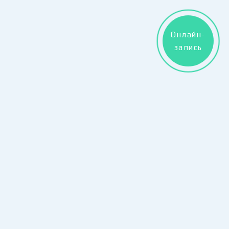
Главная
О центре
Онлайн-
О центре
запись
вопросы и ответы
Наши специалисты
Обращение глав врача клиники
Качество и сертификация
Внутренний регламент клиники
Права и обязанности пациентов
Для иногородних клиентов
СМИ о нас
Услуги
Консультация репродуктолога
Консультация андролога
Консультация акушера-гинеколога
УЗИ фолликулометрия
Консультация репродуктолога
Первичная программа лечения методом ЭКО
Повторная программа лечения методом ЭКО
Программа лечения методом ЭКО (естественный
цикл без анестезии)
Подготовка и селекция сперматозоидов путем
оценки связывания с гиалуроном (ПИКСИ)