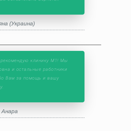
на (Украина)
 рекомендую клинику М1! Мы
овна и остальные работники
бо Вам за помощь и вашу
у.
Анара