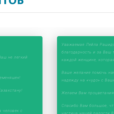
НТОВ
Уважаемая Лейла Рашид
благодарность и за Ваш 
аш не легкий
каждой женщине, которая
Ваше желание помочь на
еменяшек!
надежду на «чудо» с Ва
Казахстану!
Желаем Вам процветания
Спасибо Вам большое, что
 человек с
частица нашей радости В