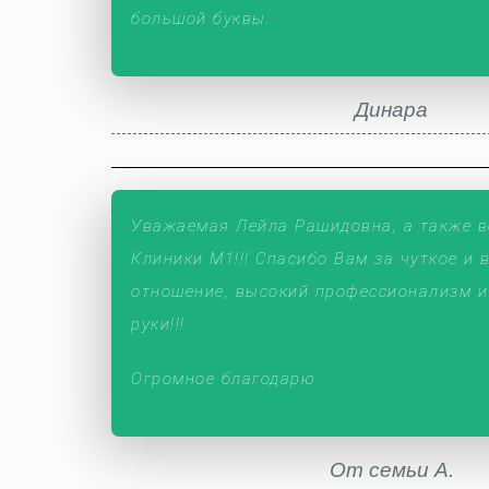
большой буквы.
Динара
Уважаемая Лейла Рашидовна, а также в
Клиники М1!!! Спасибо Вам за чуткое и
отношение, высокий профессионализм и
руки!!!
Огромное благодарю
От семьи А.