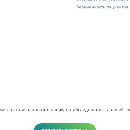
беременности пациентов
Точное определени
Благодаря новейшей техни
быстро и эффективно уст
затруднений и помогут з
жете оставить онлайн-заявку на обследования в нашей к