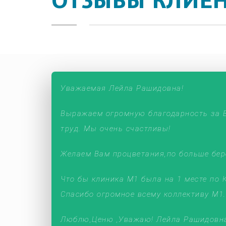
ОТЗЫВЫ КЛИЕ
Уважаемая Лейла Рашидовна!
Выражаем огромную благодарность за В
труд. Мы очень счастливы!
Желаем Вам процветания,по больше бер
Что бы клиника М1 была на 1 месте по 
Спасибо огромное всему коллективу М1.
Люблю,Ценю ,Уважаю! Лейла Рашидовна