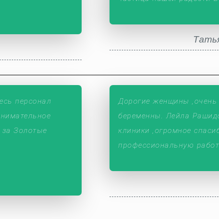
Татья
есь персонал
Дорогие женщины ,очень
 внимательное
беременны. Лейла Рашид
 за Золотые
клиники ,огромное спаси
профессиональную работ