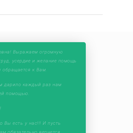
овна! Выражаем огромную
труд, усердие и желание помощь
 обращается к Вам.
м дарило каждый раз нам
шей помощью.
!
 Вы есть у нас!!! И пусть
ам обязательно вернется