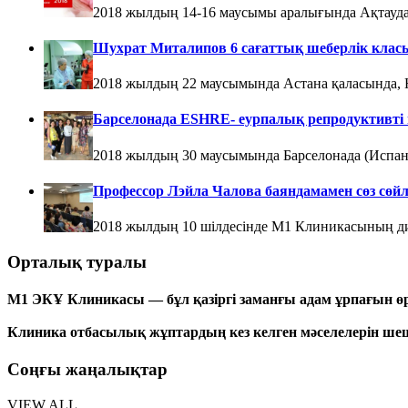
2018 жылдың 14-16 маусымы аралығында Ақтауда 
Шухрат Миталипов 6 сағаттық шеберлік класы
2018 жылдың 22 маусымында Астана қаласында, H
Барселонада ESHRE- еурпалық репродуктивті 
2018 жылдың 30 маусымында Барселонада (Испани
Профессор Лэйла Чалова баяндамамен сөз сөйл
2018 жылдың 10 шілдесінде М1 Клиникасының ди
Орталық туралы
М1 ЭКҰ Клиникасы — бұл қазіргі заманғы адам ұрпағын ө
Клиника отбасылық жұптардың кез келген мәселелерін шешу
Соңғы жаңалықтар
VIEW ALL