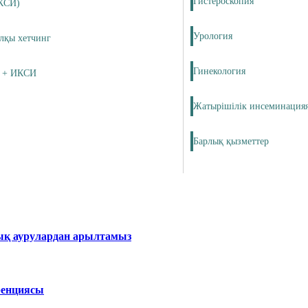
Гистероскопия
КСИ)
Урология
лқы хетчинг
Гинекология
 + ИКСИ
Жатырішілік инсеминация
Барлық қызметтер
ық аурулардан арылтамыз
ренциясы