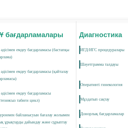
Ұ бағдарламалары
Диагностика
әдісімен емдеу бағдарламасы (бастапқы
ИГД/ИГС процедуралары
арлама)
Шәуетграмма талдауы
әдісімен емдеу бағдарламасы (қайталау
арламасы)
Оперативті гинекология
әдісімен емдеу бағдарламасы
Мұздатып сақтау
стезиясыз табиғи цикл)
Донорлық бағдарламалар
уронмен байланысуын бағалау жолымен
ық ұрықтарды дайындау және сұрыптау