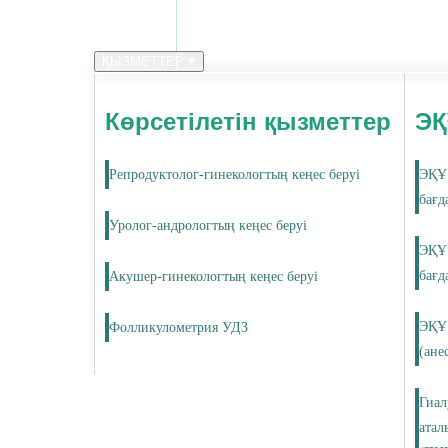
ҚЫЗМЕТТЕР
Көрсетілетін қызметтер
ЭҚ
Репродуктолог-гинекологтың кеңес беруі
ЭҚҰ 
бағд
Уролог-андрологтың кеңес беруі
ЭҚҰ 
бағд
Акушер-гинекологтың кеңес беруі
ЭҚҰ 
Фолликулометрия УДЗ
(ане
Гиал
атал