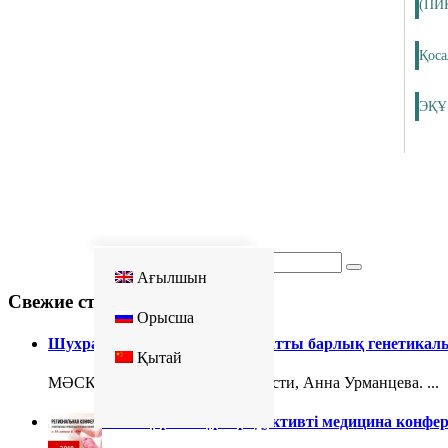
(ПИ
Қоса
ЭҚҰ
KZ
Ағылшын
Свежие статьи
Oрысша
Шухрат Миталипов: біз адамзатты барлық генетикал
Қытай
МӘСКЕУ, 9 тамыз — РИА Новости, Анна Урманцева. ...
Халықаралық репродуктивті медицина конфе