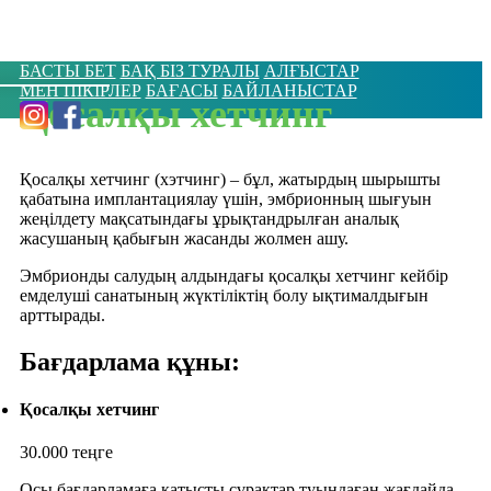
БАСТЫ БЕТ
БАҚ БІЗ ТУРАЛЫ
АЛҒЫСТАР
МЕН ПІКІРЛЕР
БАҒАСЫ
БАЙЛАНЫСТАР
Қосалқы хетчинг
Қосалқы хетчинг (хэтчинг) – бұл, жатырдың шырышты
қабатына имплантациялау үшін, эмбрионның шығуын
жеңілдету мақсатындағы ұрықтандрылған аналық
жасушаның қабығын жасанды жолмен ашу.
Эмбрионды салудың алдындағы қосалқы хетчинг кейбір
емделуші санатының жүктіліктің болу ықтималдығын
арттырады.
Бағдарлама құны:
Қосалқы хетчинг
30.000 теңге
Осы бағдарламаға қатысты сұрақтар туындаған жағдайда,