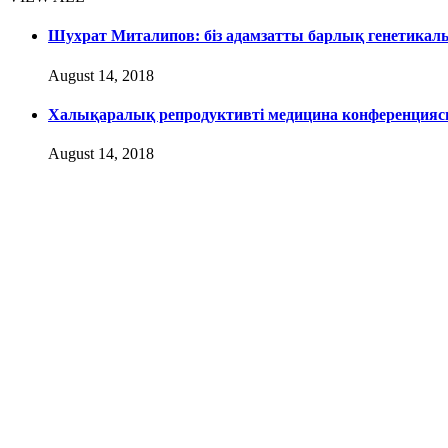
Шухрат Миталипов: біз адамзатты барлық генетикал
August 14, 2018
Халықаралық репродуктивті медицина конференция
August 14, 2018