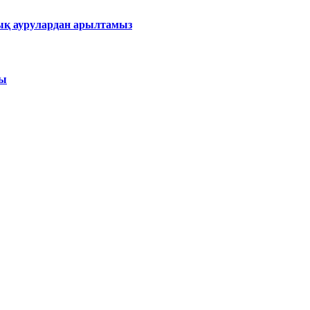
ық аурулардан арылтамыз
сы