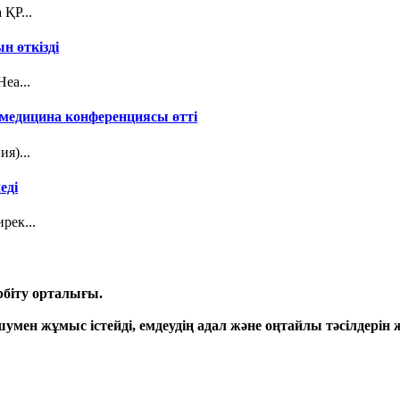
ҚР...
н өткізді
ea...
медицина конференциясы өтті
я)...
еді
рек...
рбіту орталығы.
мен жұмыс істейді, емдеудің адал және оңтайлы тәсілдерін