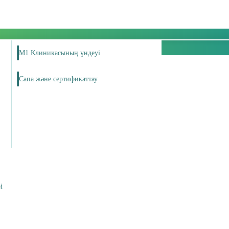
М1 Клиникасының үндеуі
Сапа және сертификаттау
і