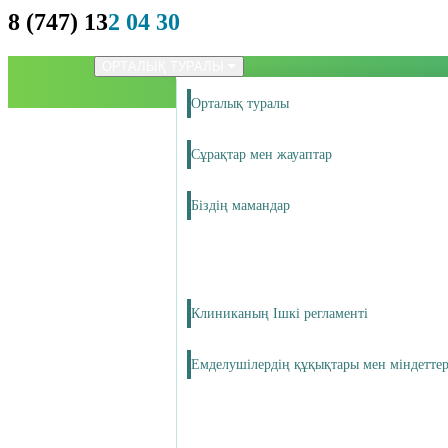
8 (747) 13
2 04 30
ОРТАЛЫҚ ТУРАЛЫ
Орталық туралы
Сұрақтар мен жауаптар
Біздің мамандар
Клиниканың Ішкі регламенті
Емделушілердің құқықтары мен міндеттер