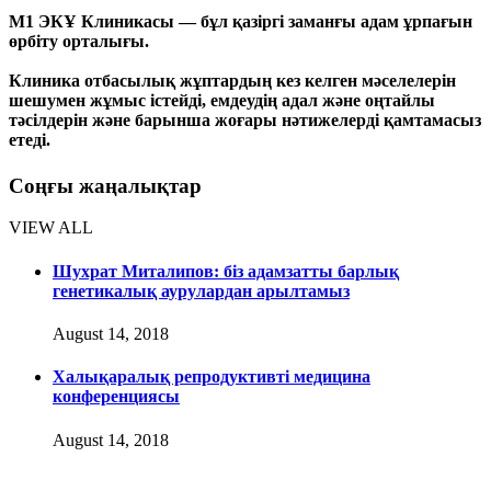
М1 ЭКҰ Клиникасы — бұл қазіргі заманғы адам ұрпағын
өрбіту орталығы.
Клиника отбасылық жұптардың кез келген мәселелерін
шешумен жұмыс істейді, емдеудің адал және оңтайлы
тәсілдерін және барынша жоғары нәтижелерді қамтамасыз
етеді.
Соңғы жаңалықтар
VIEW ALL
Шухрат Миталипов: біз адамзатты барлық
генетикалық аурулардан арылтамыз
August 14, 2018
Халықаралық репродуктивті медицина
конференциясы
August 14, 2018