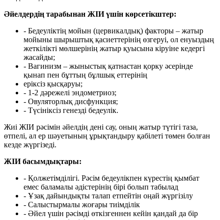
Әйелдердің тарабынан ЖІИ үшін көрсетікштер:
-
Б
едеуліктің мойын (цервикалдық) факторы – жатыр
мойыны шырыштық қасиеттерінің өзгеруі, ол енуыздың
жеткілікті мөлшерінің жатыр қуысына кіруіне кедергі
жасайды;
-
В
агинизм – жыныстық қатнастан қорку әсерінде
қынап пен бұттың бұлшық еттерінің
еріксіз қысқаруы;
- 1-2 дәрежелі эндометриоз;
-
О
вуляторлық дисфункция;
-
Т
үсініксіз генезді бедеулік.
Жиі ЖІИ рәсімін әйелдің дені сау, оның жатыр түтігі таза,
өтпелі, ал ер шәуетының ұрықтандыру қабілеті төмен болған
кезде жүргізеді.
ЖІИ басымдықтары:
- Қолжетімділігі. Рәсім бедеулікпен күрестің қымбат
емес баламалы әдістерінің бірі болып табылад
- Ұзақ дайындықты талап етпейтін оңай жүргізілу
- Салыстырмалы жоғары тиімділік
- Әйел үшін рәсімді өткізгеннен кейін қандай да бір