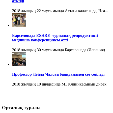
өткізді
2018 жылдың 22 маусымында Астана қаласында, Hea...
Барселонада ESHRE- еурпалық репродуктивті
медицина конференциясы өтті
2018 жылдың 30 маусымында Барселонада (Испания)...
Профессор Лэйла Чалова баяндамамен сөз сөйледі
2018 жылдың 10 шілдесінде М1 Клиникасының дирек...
Орталық туралы