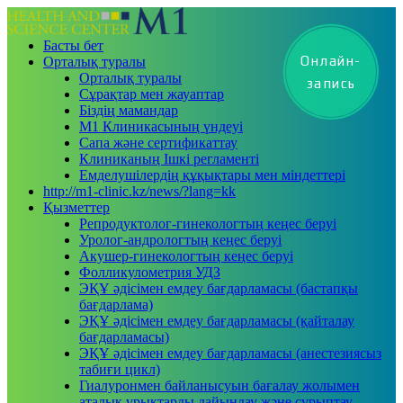
Басты бет
Онлайн-
Орталық туралы
Орталық туралы
запись
Сұрақтар мен жауаптар
Біздің мамандар
М1 Клиникасының үндеуі
Сапа және сертификаттау
Клиниканың Ішкі регламенті
Емделушілердің құқықтары мен міндеттері
http://m1-clinic.kz/news/?lang=kk
Қызметтер
Репродуктолог-гинекологтың кеңес беруі
Уролог-андрологтың кеңес беруі
Акушер-гинекологтың кеңес беруі
Фолликулометрия УДЗ
ЭҚҰ әдісімен емдеу бағдарламасы (бастапқы
бағдарлама)
ЭҚҰ әдісімен емдеу бағдарламасы (қайталау
бағдарламасы)
ЭҚҰ әдісімен емдеу бағдарламасы (анестезиясыз
табиғи цикл)
Гиалуронмен байланысуын бағалау жолымен
аталық ұрықтарды дайындау және сұрыптау