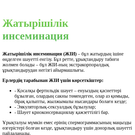
Жатырішілік
инсеминация
Жатырішілік инсеминация (ЖІИ)
– бұл жатырдың ішіне
өңделген шәуетті енгізу. Бұл ретте, ұрықтандыру табиғи
жолмен болады – бұл ЖІИ-ның экстракорпоралдық
ұрықтандырудан негізгі айырмашлығы.
Ерлердің тарабынан ЖІИ үшін көрсеткіштер:
- Қосалқы фертильдік шәует – енуыздың қасиеттері
бұзылған, олардың сакны төмендеген, олар аз қимыды,
бірақ қалыпты,
жылжымалы нысандары болағн кезде;
-
Э
якуляторлық-сексуалдық бұзылулар;
-
Ш
әует криоконсервациялау қажзеттілігі бар.
Ұрықталуы мүмкін емес ерінің спермограммасының маңызды
өзгерістері болған кезде, ұрықтандыру үшін донорлық шәуетті
пайдаланады.