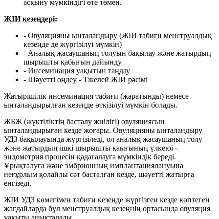
асқыну мүмкіндігі өте төмен.
ЖІИ кезеңдері:
- Овуляцияны ынталандыру (ЖІИ табиғи менструалдық
кезеңде де жүргізілуі мүмкін)
- Аналық жасаушаның толуын бақылау және жатырдың
шырышты қабығын дайынду
- Инсеминация уақытын таңдау
- Шәуетті өңдеу - Тікелей ЖІИ рәсімі
Жатырішілік инсеминация табиғи (жаратынды) немесе
ынталандырылған кезеңде өткізілуі мүмкін болады.
ЖБЖ (жүктіліктің басталу жиілігі) овуляциясын
ынталандырыған кезде жоғары. Овуляцияны ынталандыру
УДЗ бақылауында жүргізіледі, ол аналық жасаушаның толу
және жатырдың ішкі шырышты қаығының үлкеюі -
эндометрия процесін қадағалауға мүмкіндік береді.
Ұрықталуға және эмбрионның имплантациялануына
неғұрлым қолайлы сәт басталған кезде, шәуетті жатырға
енгізеді.
ЖІИ УДЗ көмегімен табиғи кезеңде жүргізген кезде көптеген
жағдайларда бұл менструалдық кезеңнің ортасында овуляция
уақыты анықталады.