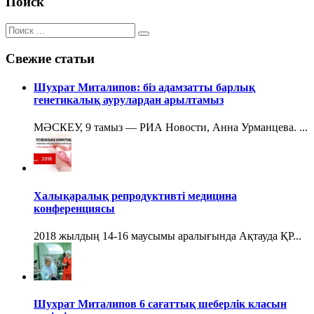
Поиск
Свежие статьи
Шухрат Миталипов: біз адамзатты барлық
генетикалық аурулардан арылтамыз
МӘСКЕУ, 9 тамыз — РИА Новости, Анна Урманцева. ...
Халықаралық репродуктивті медицина
конференциясы
2018 жылдың 14-16 маусымы аралығында Ақтауда ҚР...
Шухрат Миталипов 6 сағаттық шеберлік класын