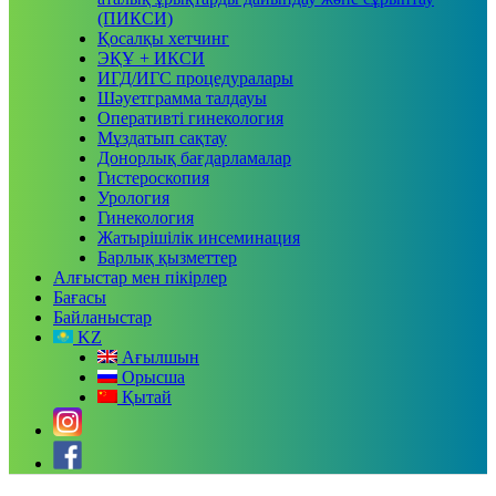
(ПИКСИ)
Қосалқы хетчинг
ЭҚҰ + ИКСИ
ИГД/ИГС процедуралары
Шәуетграмма талдауы
Оперативті гинекология
Мұздатып сақтау
Донорлық бағдарламалар
Гистероскопия
Урология
Гинекология
Жатырішілік инсеминация
Барлық қызметтер
Алғыстар мен пікірлер
Бағасы
Байланыстар
KZ
Ағылшын
Oрысша
Қытай