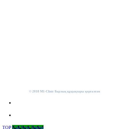
© 2018 M1-Clinic Барлық құқықтары қорғалған
TOP
Call Now Button