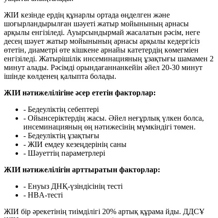
ЖІИ кезінде ердің құнарлы ортада өңделген және
шоғырландырылған шәуеті жатыр мойынының арнасы
арқылы енгізіледі. Ауырсындырмай жасалатын рәсім, неге
десең шәует жатыр мойынының арнасы арқылы кедергісіз
өтетін, диаметрі өте кішкене арнайы катетердің көмегміен
енгізіледі. Жатырішілік инсеминацияның ұзақтығы шамамен 2
минут алады. Рәсімді орындағаннанкейін әйел 20-30 минут
ішінде көлденең қалыпта болады.
ЖІИ нәтижелілігіне әсер ететін факторлар:
- Бедеуліктің себептері
- Ойынсеріктердің жасы. Әйел неғұрлық үлкен болса,
инсеминацияның өң нәтижесінің мүмкіндігі төмен.
- Бедеуліктің ұзақтығы
- ЖІИ емдеу кезеңдерінің саны
- Шәуеттің параметрлері
ЖІИ нәтижелілігін арттыратын факторлар:
- Енуыз ДНҚ-үзіндісінің тесті
- HBA-тесті
ЖІИ бір әрекетінің тиімділігі 20% артық құрама йды. ДДСҰ