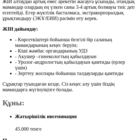
ЖІИ алтаудан артық емес әрекетін жасауға ұсынады, отандық
мамандар олардың ең үлкен саны 3-4 артық болмауы тиіс деп
есептейді. Егер жүктілік басталмаса, экстракорпоралдық
ұрықтандыру (ЭКҰ/ЕИИ) рәсімін өту керек.
ЖІИ дайындау:
- Көрсеткіштері бойынша белгілі бір саланың
мамандарының кеңес беруін;
- Кіші жамбас органдарының УДЗ
-
А
кушер –гинекологтың қабылдауын
-
У
ролог-андрологтың қабылдауын қамтиды (ерлер
үшін)
-
З
ерттеу жоспары бойынша талдауларды қамтиды
Сұрақтар туындаған кезде, Сіз кеңес алу үшін біздің
мамандарға жүгінуіңізге болады.
Құны:
Жатырішілік инсеминация
45.000 тенге