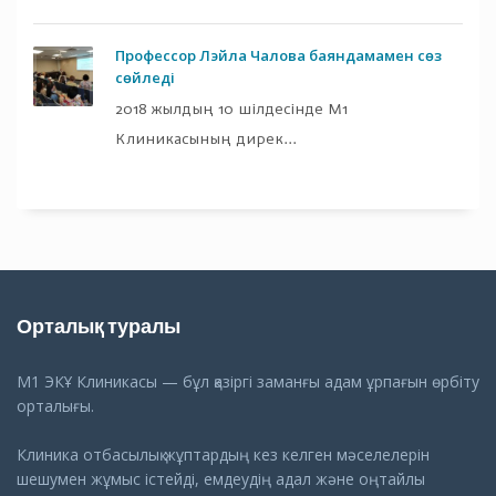
Профессор Лэйла Чалова баяндамамен сөз
сөйледі
2018 жылдың 10 шілдесінде М1
Клиникасының дирек...
Орталық туралы
М1 ЭКҰ Клиникасы — бұл қазіргі заманғы адам ұрпағын өрбіту
орталығы.
Клиника отбасылық жұптардың кез келген мәселелерін
шешумен жұмыс істейді, емдеудің адал және оңтайлы