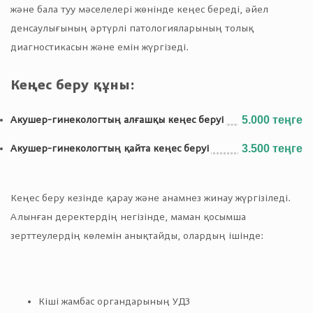
және бала туу мәселелері жөнінде кеңес береді, әйел
денсаулығының әртүрлі патологияларының толық
диагностикасын және емін жүргізеді.
Кеңес беру құны
:
Акушер-гинекологтың алғашқы кеңес беруі
5.000 теңге
Акушер-гинекологтың қайта кеңес беруі
3.500 теңге
Кеңес беру кезінде қарау және анамнез жинау жүргізіледі.
Алынған деректердің негізінде, маман қосымша
зерттеулердің көлемін анықтайды, олардың ішінде:
Кіші жамбас органдарының УДЗ