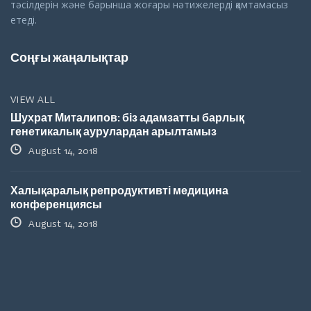
тәсілдерін және барынша жоғары нәтижелерді қамтамасыз
етеді.
Соңғы жаңалықтар
VIEW ALL
Шухрат Миталипов: біз адамзатты барлық
генетикалық аурулардан арылтамыз
August 14, 2018
Халықаралық репродуктивті медицина
конференциясы
August 14, 2018