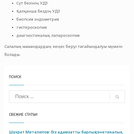
Сүт безінің УДЗ
Қалқанша бездің УДЗ
биопсия эндометрия
гистероскопия
диагностикалық лапароскопия
Салалық мамандардың кеңес беруі тағайындалуы мүмкін
болады.
ПОИСК
СВЕЖИЕ СТАТЬИ
Шухрат Миталипов: біз адамзатты барлық генетикалық