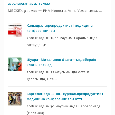
аурулардан арылтамыз
МӘСКЕУ, 9 тамыз — РИА Новости, Анна Урманцева. ...
Халықаралық репродуктивті медицина
конференциясы
2018 жылдың 14-16 маусымы аралығында
Ақтауда ҚР...
Шухрат Миталипов 6 сағаттық шеберлік
класын өткізді
2018 жылдың 22 маусымында Астана
қаласында, Hea...
Барселонада ESHRE- еурпалық репродуктивті
медицина конференциясы өтті
2018 жылдың 30 маусымында Барселонада
(Испания)...