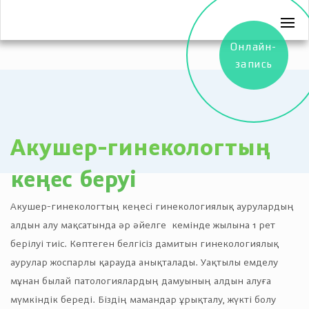
Онлайн-
запись
Акушер-гинекологтың
кеңес беруі
Акушер-гинекологтың кеңесі гинекологиялық аурулардың
алдын алу мақсатында әр әйелге кемінде жылына 1 рет
берілуі тиіс. Көптеген белгісіз дамитын гинекологиялық
аурулар жоспарлы қарауда анықталады. Уақтылы емделу
мұнан былай патологиялардың дамуының алдын алуға
мүмкіндік береді. Біздің мамандар ұрықталу, жүкті болу